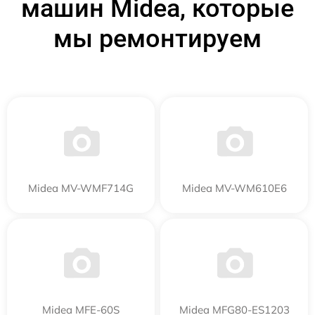
машин Midea, которые
мы ремонтируем
Midea MV-WMF714G
Midea MV-WM610E6
Midea MFE-60S
Midea MFG80-ES1203