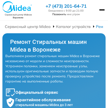
+7 (473) 201-64-71
Ежедневно с 9:00 до 21:00
Позвонить
мне утром
Сервисный центр Midea
в
Воронеже
Сервисный центр Midea
Каталог устройств
Ремон
Ремонт Стиральных машин
Midea в Воронеже
Выполняем ремонт стиральных машин Midea в Воронеже
независимо от модели и сложности неисправности.
Устраняем поломки, заменяем неисправные узлы,
используем оригинальные запчасти и проводим полную
проверку устройства после ремонта. Предоставляем
гарантию на выполненные работы.
Официальный сервис
Гарантийное обслуживание
стиральной машины Midea до 3 лет