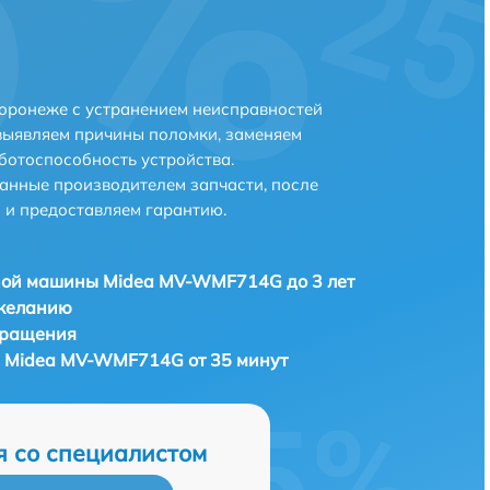
ронеже с устранением неисправностей
выявляем причины поломки, заменяем
ботоспособность устройства.
анные производителем запчасти, после
 и предоставляем гарантию.
ной машины Midea MV-WMF714G до 3 лет
 желанию
бращения
 Midea MV-WMF714G от 35 минут
я со специалистом