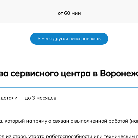
от 60 мин
от 60 мин
У меня другая неисправность
от 60 мин
от 60 мин
ва сервисного центра в Вороне
от 60 мин
 детали — до 3 месяцев.
от 60 мин
-
от 60 мин
а, который напрямую связан с выполненной работой (на
от 60 мин
 из строя, утрата работоспособности или техническим