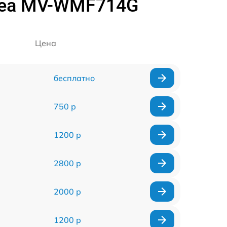
dea MV-WMF714G
Цена
бесплатно
750 р
1200 р
2800 р
2000 р
1200 р