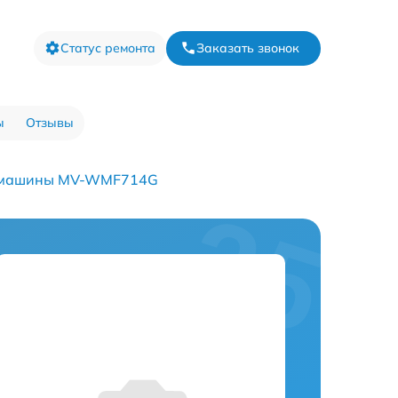
Статус ремонта
Заказать звонок
ы
Отзывы
й машины MV-WMF714G