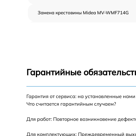
Замена крестовины Midea MV-WMF714G
Корпусный ремонт (замена резинок,
креплений, кнопок) Midea MV-WMF714G
Ремонт платы управления (восстановление)
Midea MV-WMF714G
Замена блока управления Midea MV-
WMF714G
Гарантийные обязательст
Ремонт/замена датчика температуры Midea
MV-WMF714G
Гарантия от сервиса: на установленные нами
Замена УБЛ Midea MV-WMF714G
Что считается гарантийным случаем?
Замена циркуляционного насоса Midea MV
WMF714G
Для работ: Повторное возникновение дефект
Замена сливного шланга Midea MV-
Для комплектующих: Преждевременный выход
WMF714G