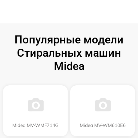
Популярные модели
Стиральных машин
Midea
Midea MV-WMF714G
Midea MV-WM610E6