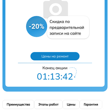
Скидка по
-20%
предварительной
записи на сайте
Цены на ремонт
Конец акции
01:13:41
Преимущества
Этапы работ
Цены
Гарантия
М