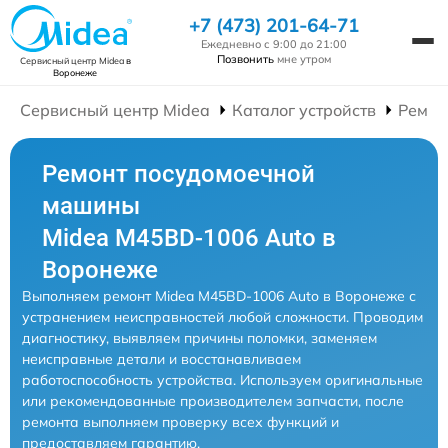
+7 (473) 201-64-71
Ежедневно с 9:00 до 21:00
Позвонить
мне утром
Сервисный центр Midea
в
Воронеже
Сервисный центр Midea
Каталог устройств
Ремон
Ремонт посудомоечной
машины
Midea M45BD-1006 Auto в
Воронеже
Выполняем ремонт Midea M45BD-1006 Auto в Воронеже с
устранением неисправностей любой сложности. Проводим
диагностику, выявляем причины поломки, заменяем
неисправные детали и восстанавливаем
работоспособность устройства. Используем оригинальные
или рекомендованные производителем запчасти, после
ремонта выполняем проверку всех функций и
предоставляем гарантию.