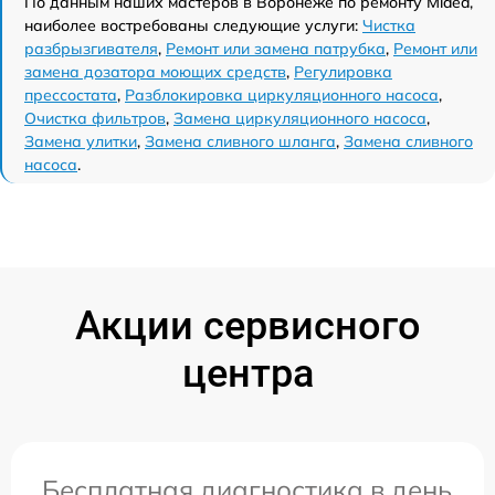
По данным наших мастеров в Воронеже по ремонту Midea,
наиболее востребованы следующие услуги:
Чистка
разбрызгивателя
,
Ремонт или замена патрубка
,
Ремонт или
замена дозатора моющих средств
,
Регулировка
прессостата
,
Разблокировка циркуляционного насоса
,
Очистка фильтров
,
Замена циркуляционного насоса
,
Замена улитки
,
Замена сливного шланга
,
Замена сливного
насоса
.
Акции сервисного
центра
Бесплатная диагностика в день