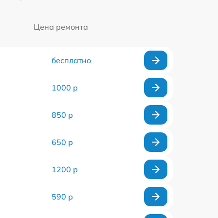
Цена ремонта
бесплатно
1000 р
850 р
650 р
1200 р
590 р