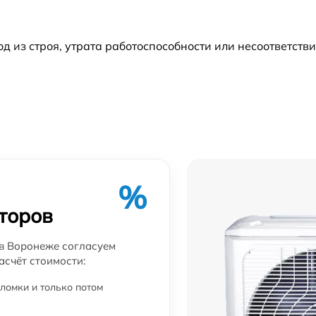
от 60 мин
из строя, утрата работоспособности или несоответств
от 60 мин
%
торов
в Воронеже согласуем
асчёт стоимости:
ломки и только потом