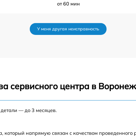
от 60 мин
a
от 60 мин
У меня другая неисправность
от 60 мин
от 60 мин
от 60 мин
ва сервисного центра в Вороне
от 60 мин
от 60 мин
 детали — до 3 месяцев.
от 60 мин
а, который напрямую связан с качеством проведенного 