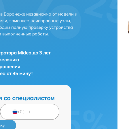
в Воронеже независимо от модели и
мки, заменяем неисправные узлы,
одим полную проверку устройства
а выполненные работы.
ратора Midea до 3 лет
 желанию
бращения
ea от 35 минут
я со специалистом
вку