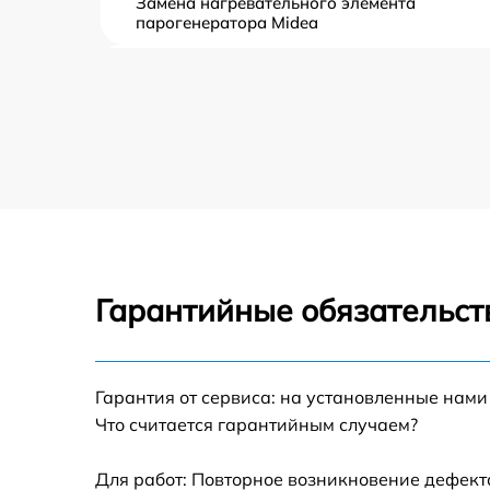
Замена нагревательного элемента
парогенератора Midea
Замена пароклапана парогенератора Mide
Замена клапана давления парогенератора
Midea
Чистка системы генерации пара
парогенератора Midea
Профилактическая чистка парогенератора
Midea
Гарантийные обязательст
Корпусный ремонт (замена резинок,
креплений, кнопок) парогенератора Midea
Очистка подошвы утюга парогенератора
Midea
Гарантия от сервиса: на установленные нами
Что считается гарантийным случаем?
Замена шнура питания парогенератора
Midea
Для работ: Повторное возникновение дефект