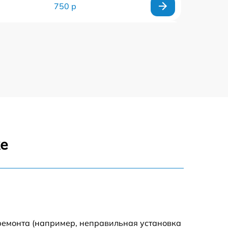
750 р
590 р
590 р
1500 р
550 р
же
450 р
500 р
590 р
ремонта (например, неправильная установка