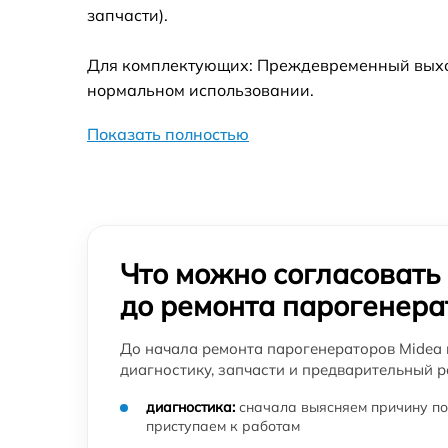
Ремонт/замена датчика температуры
запчасти).
парогенератора Midea
Восстановление электроклапана
Для комплектующих: Преждевременный выход 
парогенератора Midea
нормальном использовании.
Показать полностью
Что можно согласовать
до ремонта парогенера
До начала ремонта парогенераторов Midea 
диагностику, запчасти и предварительный р
диагностика:
сначала выясняем причину по
приступаем к работам