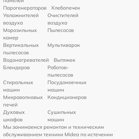
панелей
Парогенераторов
Хлебопечек
Увлажнителей
Очистителей
воздуха
воздуха
Морозильных
Пылесосов
камер
Вертикальных
Мультиварок
пылесосов
Водонагревателей
Вытяжек
Блендеров
Роботов-
пылесосов
Стиральных
Посудомоечных
машин
машин
Микроволновых
Кондиционеров
печей
Духовых
Сушильных
шкафов
машин
Мы занимаемся ремонтом и техническим
обслуживанием техники Midea по истечении