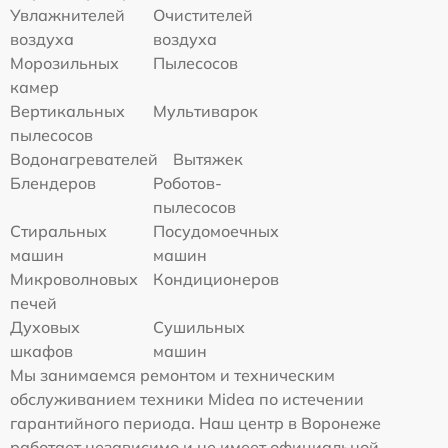
Увлажнителей
Очистителей
воздуха
воздуха
Морозильных
Пылесосов
камер
Вертикальных
Мультиварок
пылесосов
Водонагревателей
Вытяжек
Блендеров
Роботов-
пылесосов
Стиральных
Посудомоечных
машин
машин
Микроволновых
Кондиционеров
печей
Духовых
Сушильных
шкафов
машин
Мы занимаемся ремонтом и техническим
обслуживанием техники Midea по истечении
гарантийного периода. Наш центр в Воронеже
работает независимо и не имеет официальной