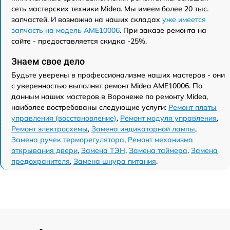
сеть мастерских техники Midea. Мы имеем более 20 тыс.
запчастей. И возможно на наших складах
уже имеется
запчасть на модель AME10006
. При заказе ремонта на
сайте - предоставляется скидка -25%.
Знаем свое дело
Будьте уверены в профессионализме наших мастеров - они
с уверенностью выполнят ремонт Midea AME10006. По
данным наших мастеров в Воронеже по ремонту Midea,
наиболее востребованы следующие услуги:
Ремонт платы
управления (восстановление)
,
Ремонт модуля управления
,
Ремонт электросхемы
,
Замена индикаторной лампы
,
Замена ручек терморегулятора
,
Ремонт механизма
открывания двери
,
Замена ТЭН
,
Замена таймера
,
Замена
предохранителя
,
Замена шнура питания
.